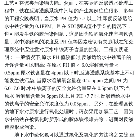
工艺可将该类污染物去除。然而，在实际的反渗透水处理工
程中，铁在反渗透膜系统中污堵的产生案例往往很多。多年
的工程实践表明，当原水 PH 值为 7.7 以上时,即便反渗透给
水中铁含量为 0.1PPM、且在 SDI 测试值小于 5 的情况下，
也可能发生铁的膜污染问题，这是因为铁的氧化速率与铁含
量，水中溶解氧的浓度及 PH 值等因素密切有关,所以在预处
理系统中应注意对原水中铁离子含量的控制。工程实践证
明： 一般情况下,原水 PH 值较低时,反渗透给水中铁离子的
允许含量可以稍高: 在原水 PH 值＜ 6.0,溶解氧含量＜
0.5ppm,原水铁含量在 4ppm 以下时,反渗透膜系统基本上不可
能发生铁污染; 当原水溶解氧含量在 0.5- 5ppm 之间,PH 为
6.0- 7.0 时,水中铁离子的安全允许含量应在 0.5ppm 以下;当
原水 溶解氧含量为 5ppm 以上,且 PH >7.7 时,反渗透给水中
的铁离子的安全允许浓度仅为 0.05ppm 。另外，在处理含铁
的地下水对原水进行氧化处理时，请勿采用加氯工艺，因为
水中的铁在被氯化时所形成的胶体铁很难去除，进而对反渗
透膜形成污染。
地下水中硫化氢可以通过氯化及氧化的方法将之去除
,但