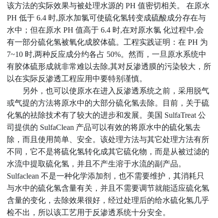
该方法的实际效果
与
被处理水源的
PH 值密切相关。 在原水
PH 低于 6.4 时,原水加氯可使硫化氢转变成硫酸成分存在与
水中；但在原水 PH 值高于 6.4 时,在对原水氯 化过程中,会
有一部分硫化氢被氧化成胶体硫。工程实践证明：在 PH 为
7~10 时,两种反应成分约各占 50%。然而，一旦原水系统中
有胶体硫形成就非常难以去除,其对反渗透膜的污染较大，所
以在实际反渗透工程应用中要特别谨慎。
另外，也可以使原水在进入反渗透系统之前，采用脱气
或气提的方法将原水中的大部分硫化氢去除。目前，关于硫
化氢的祛除技术有了较大的进步和发展。美国
SulfaTreat 公
司提供的 SulfaClean 产品可以有效的将原水中的硫化氢去
除，而且使用简单、安全。该处理方法与其它处理方法有所
不同，它不是将硫化氢转化成其它硫化物，而是从被过滤的
水流中提取硫化氢，并且不产生溶于水流的副产品。
Sulfaclean 不是一种化学添加剂，也不需要维护，其消耗只
与水中的硫化氢含量有关，并且不需要调节就能适应硫化氢
含量的变化，去除效果很好，经过处理后的给水硫化氢几乎
检不出，所以该工艺用于反渗透系统十分安全。